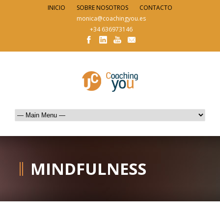
INICIO
SOBRE NOSOTROS
CONTACTO
monica@coachingyou.es
+34 636973146
MINDFULNESS