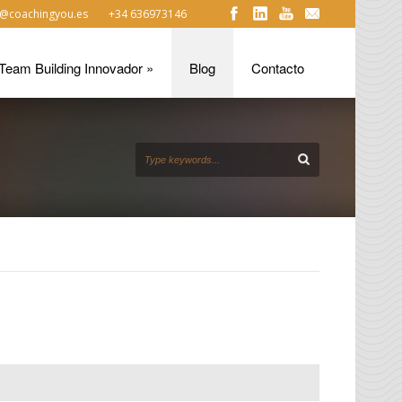
@coachingyou.es
+34 636973146
Team Building Innovador
»
Blog
Contacto