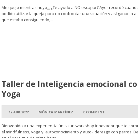
Me quejo mientras huyo,,, ¿Te ayudo a NO escapar? Ayer recordé cuand
podido utilizar la queja para no confrontar una situación y así ganar la 
que estaba consiguiendo,...
Leer más →
Taller de Inteligencia emocional c
Yoga
12 ABR 2022
MÓNICA MARTÍNEZ
0 COMMENT
Bienvenido a una experiencia única un workshop innovador que te sorpr
el mindfulness, yoga y autoconocimiento y auto-liderazgo con perros. 