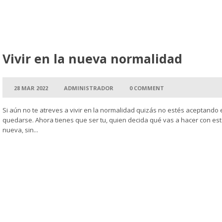
Vivir en la nueva normalidad
28 MAR 2022
ADMINISTRADOR
0 COMMENT
Si aún no te atreves a vivir en la normalidad quizás no estés aceptando 
quedarse. Ahora tienes que ser tu, quien decida qué vas a hacer con es
nueva, sin...
Leer más →