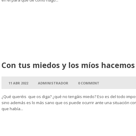
en el para qué de cómo hago...
Leer más →
Con tus miedos y los míos hacemo
11 ABR 2022
ADMINISTRADOR
0 COMMENT
¿Qué queréis que os diga? ¿qué no tengáis miedo? Eso es del todo imposib
sino además es lo más sano que os puede ocurrir ante una situación co
que había...
Leer más →