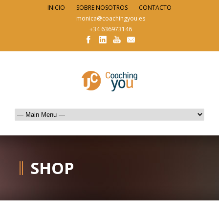
INICIO
SOBRE NOSOTROS
CONTACTO
monica@coachingyou.es
+34 636973146
SHOP