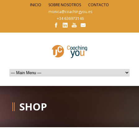
INICIO
SOBRE NOSOTROS
CONTACTO
monica@coachingyou.es
+34 636973146
SHOP