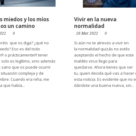
s miedos y los míos
Vivir en la nueva
os un camino
normalidad
2022
0
28 Mar 2022
0
réis que os diga? ¿qué no
Si aún no te atreves a vivir en
miedo? Eso es del todo
la normalidad quizás no estés
!!! o prácticamente!!! tener
aceptando el hecho de que este
 solo es legítimo, sino además
maldito virus llego para
s sano que os puede ocurrir
quedarse. Ahora tienes que ser
 situación compleja y de
tu, quien decida qué vas a hacer
umbre. Cuando era niña, me
esta noticia. Es evidente que no 
a que había...
dándote una buena nueva, sin...
 →
Leer más →