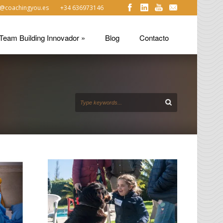
@coachingyou.es
+34 636973146
Team Building Innovador
»
Blog
Contacto