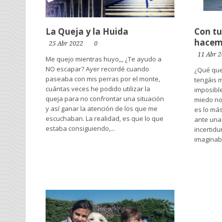
La Queja y la Huida
Con tu
hacem
25 Abr 2022
0
11 Abr 
Me quejo mientras huyo,,, ¿Te ayudo a
NO escapar? Ayer recordé cuando
¿Qué que
paseaba con mis perras por el monte,
tengáis 
cuántas veces he podido utilizar la
imposible
queja para no confrontar una situación
miedo no
y así ganar la atención de los que me
es lo má
escuchaban. La realidad, es que lo que
ante una
estaba consiguiendo,...
incertid
imaginab
Leer más →
Leer más