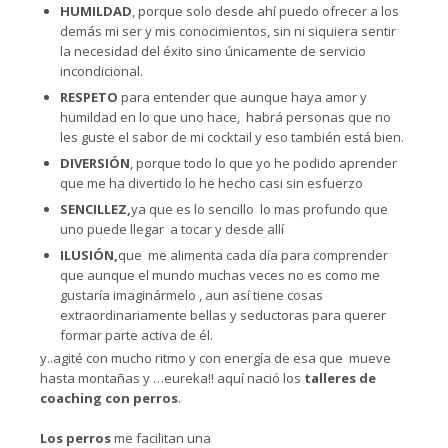
HUMILDAD
, porque solo desde ahí puedo ofrecer a los
demás mi ser y mis conocimientos, sin ni siquiera sentir
la necesidad del éxito sino únicamente de servicio
incondicional.
RESPETO
para entender que aunque haya amor y
humildad en lo que uno hace, habrá personas que no
les guste el sabor de mi cocktail y eso también está bien.
DIVERSIÓN
, porque todo lo que yo he podido aprender
que me ha divertido lo he hecho casi sin esfuerzo
SENCILLEZ,
ya que es lo sencillo lo mas profundo que
uno puede llegar a tocar y desde allí
ILUSIÓN,
que me alimenta cada día para comprender
que aunque el mundo muchas veces no es como me
gustaría imaginármelo , aun así tiene cosas
extraordinariamente bellas y seductoras para querer
formar parte activa de él.
y..agité con mucho ritmo y con energía de esa que mueve
hasta montañas y …eureka!! aquí nació los
talleres de
coaching con perros
.
Los perros
me facilitan una