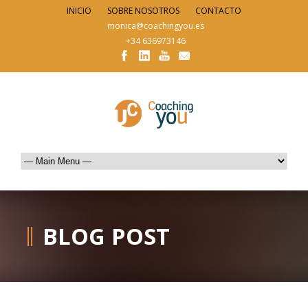
INICIO
SOBRE NOSOTROS
CONTACTO
monica@coachingyou.es
+34 636973146
BLOG POST