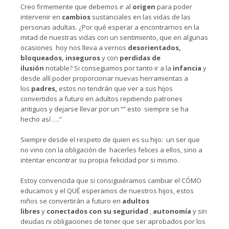
Creo firmemente que debemos ir al
origen
para poder
intervenir en
cambios
sustanciales en las vidas de las
personas adultas. ¿Por qué esperar a encontrarnos en la
mitad de nuestras vidas con un sentimiento, que en algunas
ocasiones hoy nos lleva a vernos
desorientados,
bloqueados, inseguros
y con
perdidas de
ilusión
notable? Si conseguimos por tanto ir a la
infancia
y
desde allí poder proporcionar nuevas herramientas a
los
padres,
estos no tendrán que ver a sus hijos
convertidos a futuro en adultos repitiendo patrones
antiguos y dejarse llevar por un “” esto siempre se ha
hecho así ….”
Siempre desde el respeto de quien es su hijo: un ser que
no vino con la obligación de hacerles felices a ellos, sino a
intentar encontrar su propia felicidad por si mismo.
Estoy convencida que si consiguiéramos cambiar el CÓMO
educamos y el QUÉ esperamos de nuestros hijos, estos
niños se convertirán a futuro en
adultos
libres
y
conectados con su seguridad
,
autonomía
y sin
deudas ni obligaciones de tener que ser aprobados por los