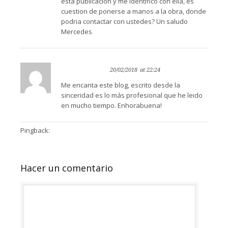
esta publicacion y me identifico con ella, es
cuestion de ponerse a manos a la obra, donde
podria contactar con ustedes? Un saludo
Mercedes
Rosa Pastor
Reply
20/02/2018
at 22:24
Me encanta este blog, escrito desde la
sinceridad es lo más profesional que he leido
en mucho tiempo. Enhorabuena!
Pingback:
Coaching You Educar desde la conciencia del
respeto - Coaching You
Hacer un comentario