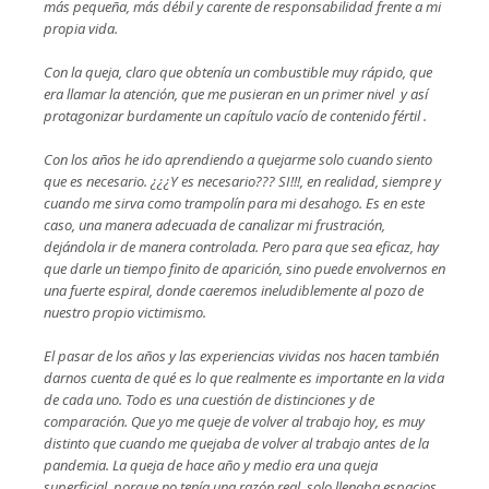
más pequeña, más débil y carente de responsabilidad frente a mi
propia vida.
Con la queja, claro que obtenía un combustible muy rápido, que
era llamar la atención, que me pusieran en un primer nivel y así
protagonizar burdamente un capítulo vacío de contenido fértil .
Con los años he ido aprendiendo a quejarme solo cuando siento
que es necesario. ¿¿¿Y es necesario??? SI!!!, en realidad, siempre y
cuando me sirva como trampolín para mi desahogo. Es en este
caso, una manera adecuada de canalizar mi frustración,
dejándola ir de manera controlada. Pero para que sea eficaz, hay
que darle un tiempo finito de aparición, sino puede envolvernos en
una fuerte espiral, donde caeremos ineludiblemente al pozo de
nuestro propio victimismo.
El pasar de los años y las experiencias vividas nos hacen también
darnos cuenta de qué es lo que realmente es importante en la vida
de cada uno. Todo es una cuestión de distinciones y de
comparación. Que yo me queje de volver al trabajo hoy, es muy
distinto que cuando me quejaba de volver al trabajo antes de la
pandemia. La queja de hace año y medio era una queja
superficial, porque no tenía una razón real, solo llenaba espacios