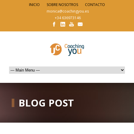
INICIO
SOBRE NOSOTROS
CONTACTO
monica@coachingyou.es
+34 636973146
BLOG POST