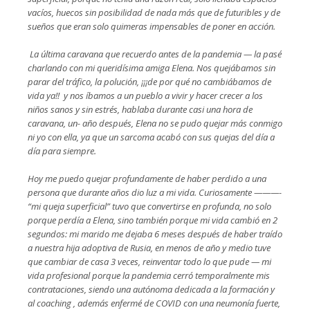
vacíos, huecos sin posibilidad de nada más que de futuribles y de
sueños que eran solo quimeras impensables de poner en acción.
La última caravana que recuerdo antes de la pandemia — la pasé
charlando con mi queridísima amiga Elena. Nos quejábamos sin
parar del tráfico, la polución, ¡¡¡de por qué no cambiábamos de
vida ya!! y nos íbamos a un pueblo a vivir y hacer crecer a los
niños sanos y sin estrés, hablaba durante casi una hora de
caravana, un- año después, Elena no se pudo quejar más conmigo
ni yo con ella, ya que un sarcoma acabó con sus quejas del día a
día para siempre.
Hoy me puedo quejar profundamente de haber perdido a una
persona que durante años dio luz a mi vida. Curiosamente ———-
“mi queja superficial” tuvo que convertirse en profunda, no solo
porque perdía a Elena, sino también porque mi vida cambió en 2
segundos: mi marido me dejaba 6 meses después de haber traído
a nuestra hija adoptiva de Rusia, en menos de año y medio tuve
que cambiar de casa 3 veces, reinventar todo lo que pude — mi
vida profesional porque la pandemia cerró temporalmente mis
contrataciones, siendo una autónoma dedicada a la formación y
al coaching , además enfermé de COVID con una neumonía fuerte,